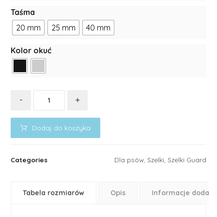
Taśma
20 mm
25 mm
40 mm
Kolor okuć
-
+
Dodaj do koszyka
Categories
Dla psów
,
Szelki
,
Szelki Guard
Tabela rozmiarów
Opis
Informacje dodat