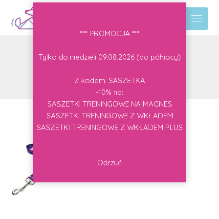
*** PROMOCJA ***
smycz miejska
Tylko do niedzieli 09.08.2026 (do północy)
Z kodem: SASZETKA
Produkty
smycz miejska
-10% na:
SASZETKI TRENINGOWE NA MAGNES
SASZETKI TRENINGOWE Z WKŁADEM
64.00
zł
–
84.00
zł
SASZETKI TRENINGOWE Z WKŁADEM PLUS
Odrzuć